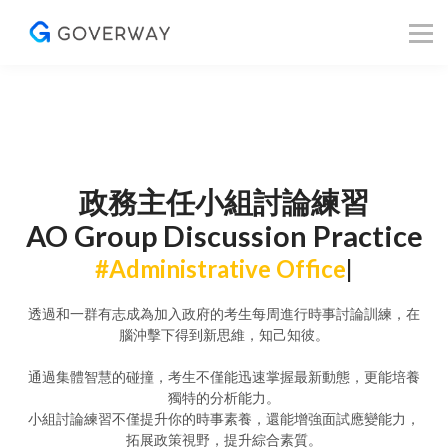
其他資源
Blog
關於我們
登入／註冊
政務主任小組討論練習
AO Group Discussion Practice
#Administrative Offic
|
透過和一群有志成為加入政府的考生每周進行時事討論訓練，在
腦沖擊下得到新思維，知己知彼。
通過集體智慧的碰撞，考生不僅能迅速掌握最新動態，更能培養
獨特的分析能力。
小組討論練習不僅提升你的時事素養，還能增強面試應變能力，
拓展政策視野，提升綜合素質。