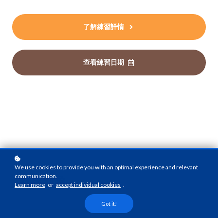
了解練習詳情
查看練習日期
We use cookies to provide you with an optimal experience and relevant
communication.
參與對象
Learn more
or
accept individual cookies
.
Got it!