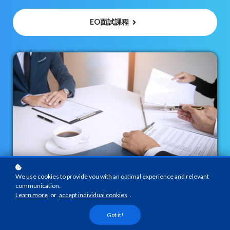
EO面試課程
We use cookies to provide you with an optimal experience and relevant
communication.
Learn more
or
accept individual cookies
.
Got it!