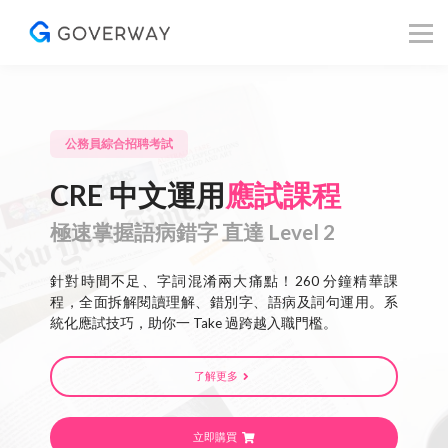
其他資源
Blog
關於我們
登入／註冊
公務員綜合招聘考試
CRE 中文運用
應試課程
極速掌握語病錯字 直達 Level 2
針對時間不足、字詞混淆兩大痛點！260 分鐘精華課
程，全面拆解閱讀理解、錯別字、語病及詞句運用。系
統化應試技巧，助你一 Take 過跨越入職門檻。
了解更多
立即購買