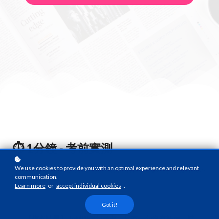
⏱️ 1分鐘 - 考前實測
We use cookies to provide you with an optimal experience and relevant
「日常語感」往往是最大干擾！試測你能否一眼看穿 CRE 中文卷
communication.
的語病陷阱？
Learn more
or
accept individual cookies
.
Got it!
【模擬試題】下列四個句子中，只有一句沒有語病，請