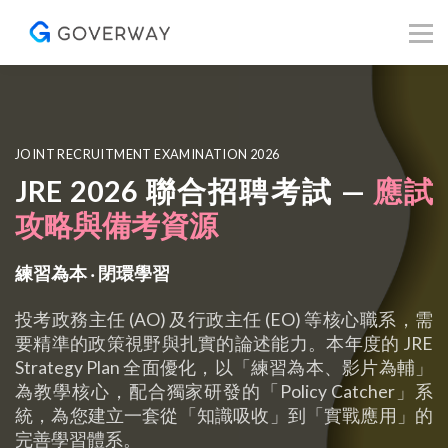
其他資源
Blog
關於我們
登入／註冊
JOINT RECRUITMENT EXAMINATION 2026
JRE 2026
聯合招聘考試 —
應試
攻略與備考資源
練習為本 ‧ 閉環學習
投考政務主任 (AO) 及行政主任 (EO) 等核心職系，需
要精準的政策視野與扎實的論述能力。本年度的 JRE
Strategy Plan 全面優化，以「練習為本、影片為輔」
為教學核心，配合獨家研發的「Policy Catcher」系
統，為您建立一套從「知識吸收」到「實戰應用」的
完善學習體系。