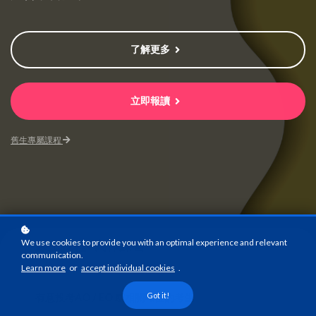
了解更多
立即報讀
舊生專屬課程
We use cookies to provide you with an optimal experience and relevant
線上課程+寫作練習
communication.
課程模式
Learn more
or
accept individual cookies
.
Got it!
有意投考AO / EO 或相關職位的考生
課程對象