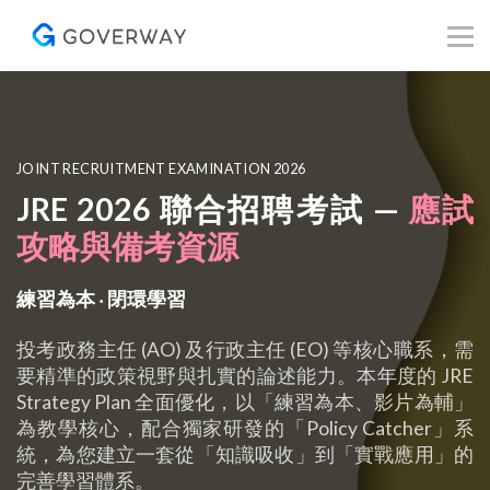
其他資源
Blog
關於我們
登入／註冊
JOINT RECRUITMENT EXAMINATION 2026
JRE 2026
聯合招聘考試 —
應試
攻略與備考資源
練習為本 ‧ 閉環學習
投考政務主任 (AO) 及行政主任 (EO) 等核心職系，需
要精準的政策視野與扎實的論述能力。本年度的 JRE
Strategy Plan 全面優化，以「練習為本、影片為輔」
為教學核心，配合獨家研發的「Policy Catcher」系
統，為您建立一套從「知識吸收」到「實戰應用」的
完善學習體系。