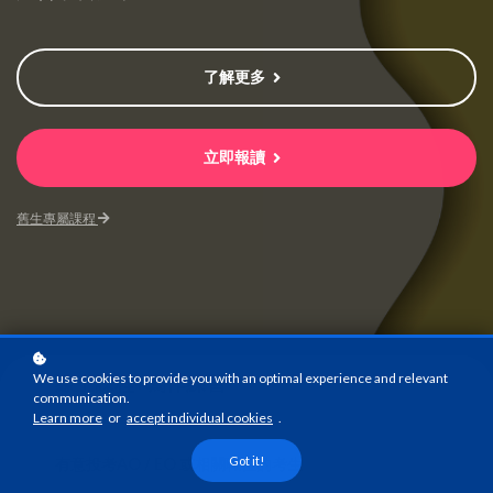
了解更多
立即報讀
舊生專屬課程
We use cookies to provide you with an optimal experience and relevant
線上課程+寫作練習
communication.
課程模式
Learn more
or
accept individual cookies
.
Got it!
有意投考AO / EO 或相關職位的考生
課程對象