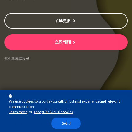
了解更多
立即報讀
舊生專屬課程
We use cookies to provide you with an optimal experience and relevant
線上課程+寫作練習
communication.
課程模式
Learn more
or
accept individual cookies
.
Got it!
有意投考AO / EO 或相關職位的考生
課程對象