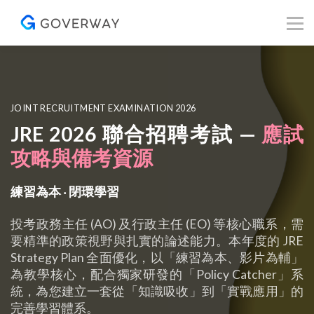
其他資源
Blog
關於我們
登入／註冊
JOINT RECRUITMENT EXAMINATION 2026
JRE 2026
聯合招聘考試 —
應試
攻略與備考資源
練習為本 ‧ 閉環學習
投考政務主任 (AO) 及行政主任 (EO) 等核心職系，需
要精準的政策視野與扎實的論述能力。本年度的 JRE
Strategy Plan 全面優化，以「練習為本、影片為輔」
為教學核心，配合獨家研發的「Policy Catcher」系
統，為您建立一套從「知識吸收」到「實戰應用」的
完善學習體系。