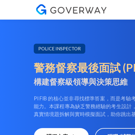
POLICE INSPECTOR
警務督察最後面試 (PI
構建督察級領導與決策思維
PI FIB 的核心並非尋找標準答案，而是
能力。本課程專為缺乏警務經驗的考生設計
真實情境題拆解與實時模擬面試，助你跳出