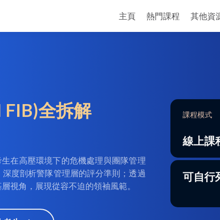
主頁
熱門課程
其他資
 FIB)全拆解
課程模式
線上課
考驗考生在高壓環境下的危機處理與團隊管理
，深度剖析警隊管理層的評分準則；透過
可自行
基層視角，展現從容不迫的領袖風範。