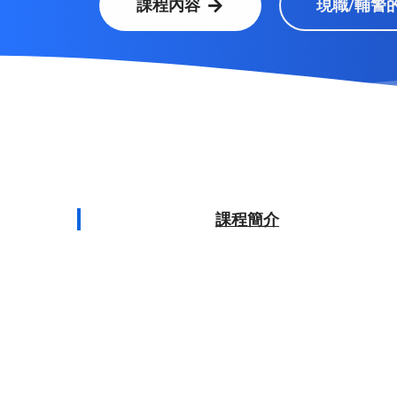
課程內容
現職/輔警
課程簡介