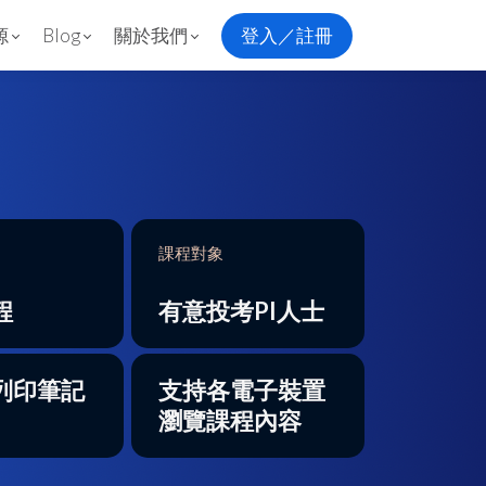
源
Blog
關於我們
登入／註冊
課程對象
程
有意投考PI人士
列印筆記
支持各電子裝置
瀏覽課程內容