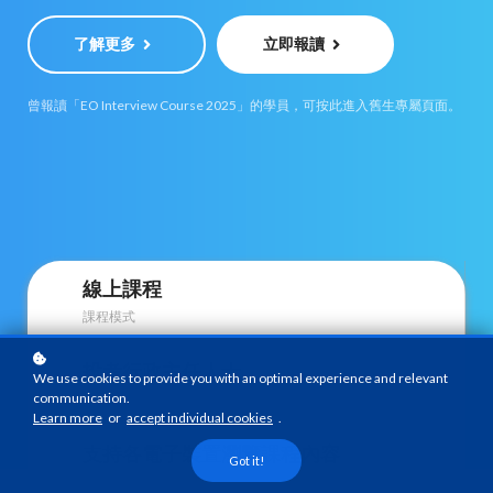
了解更多
立即報讀
曾報讀「EO Interview Course 2025」的學員，可按此進入舊生專屬頁面。
線上課程
課程模式
投考行政主任人士
We use cookies to provide you with an optimal experience and relevant
communication.
課程對象
Learn more
or
accept individual cookies
.
支持各電子裝置瀏覽課程內容
Got it!