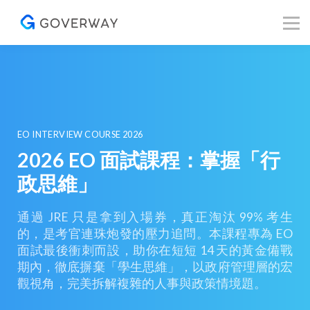
其他資源
Blog
關於我們
登入／註冊
EO INTERVIEW COURSE 2026
2026 EO 面試課程：掌握「行
政思維」
通過 JRE 只是拿到入場券，真正淘汰 99% 考生
的，是考官連珠炮發的壓力追問。本課程專為 EO
面試最後衝刺而設，助你在短短 14 天的黃金備戰
期內，徹底摒棄「學生思維」，以政府管理層的宏
觀視角，完美拆解複雜的人事與政策情境題。