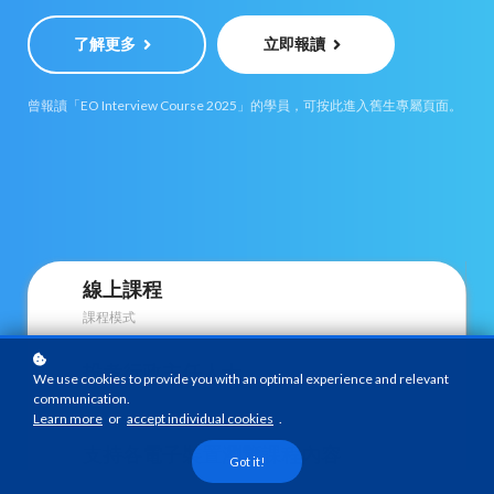
了解更多
立即報讀
曾報讀「EO Interview Course 2025」的學員，可按此進入舊生專屬頁面。
線上課程
課程模式
投考行政主任人士
We use cookies to provide you with an optimal experience and relevant
communication.
課程對象
Learn more
or
accept individual cookies
.
支持各電子裝置瀏覽課程內容
Got it!