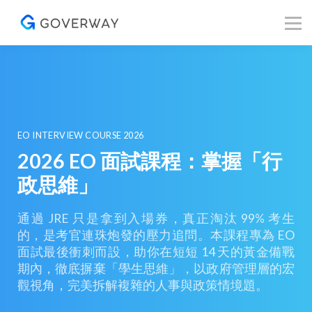
其他資源
Blog
關於我們
登入／註冊
EO INTERVIEW COURSE 2026
2026 EO 面試課程：掌握「行
政思維」
通過 JRE 只是拿到入場券，真正淘汰 99% 考生
的，是考官連珠炮發的壓力追問。本課程專為 EO
面試最後衝刺而設，助你在短短 14 天的黃金備戰
期內，徹底摒棄「學生思維」，以政府管理層的宏
觀視角，完美拆解複雜的人事與政策情境題。