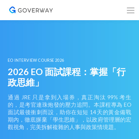
其他資源
Blog
關於我們
登入／註冊
EO INTERVIEW COURSE 2026
2026 EO 面試課程：掌握「行
政思維」
通過 JRE 只是拿到入場券，真正淘汰 99% 考生
的，是考官連珠炮發的壓力追問。本課程專為 EO
面試最後衝刺而設，助你在短短 14 天的黃金備戰
期內，徹底摒棄「學生思維」，以政府管理層的宏
觀視角，完美拆解複雜的人事與政策情境題。