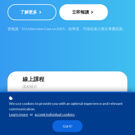
了解更多
立即報讀
曾報讀「EO Interview Course 2025」的學員，可按此進入舊生專屬頁面。
線上課程
課程模式
投考行政主任人士
We use cookies to provide you with an optimal experience and relevant
communication.
課程對象
Learn more
or
accept individual cookies
.
支持各電子裝置瀏覽課程內容
Got it!