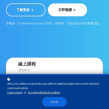
了解更多
立即報讀
曾報讀「EO Interview Course 2025」的學員，可按此進入舊生專屬頁面。
線上課程
課程模式
投考行政主任人士
We use cookies to provide you with an optimal experience and relevant
communication.
課程對象
Learn more
or
accept individual cookies
.
支持各電子裝置瀏覽課程內容
Got it!