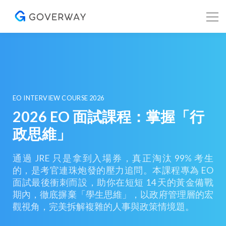
其他資源
Blog
關於我們
登入／註冊
EO INTERVIEW COURSE 2026
2026 EO 面試課程：掌握「行
政思維」
通過 JRE 只是拿到入場券，真正淘汰 99% 考生
的，是考官連珠炮發的壓力追問。本課程專為 EO
面試最後衝刺而設，助你在短短 14 天的黃金備戰
期內，徹底摒棄「學生思維」，以政府管理層的宏
觀視角，完美拆解複雜的人事與政策情境題。