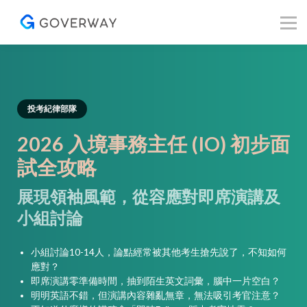
其他資源
Blog
關於我們
登入／註冊
投考紀律部隊
2026 入境事務主任 (IO) 初步面
試全攻略
展現領袖風範，從容應對即席演講及
小組討論
小組討論10-14人，論點經常被其他考生搶先說了，不知如何
應對？
即席演講零準備時間，抽到陌生英文詞彙，腦中一片空白？
明明英語不錯，但演講內容雜亂無章，無法吸引考官注意？