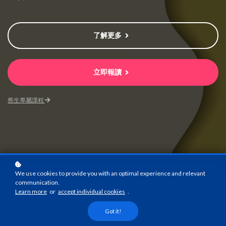
了解更多
立即報讀
舊生專屬課程
We use cookies to provide you with an optimal experience and relevant
線上課程+寫作練習
communication.
課程模式
Learn more
or
accept individual cookies
.
Got it!
有意投考AO / EO 或相關職位的考生
課程對象