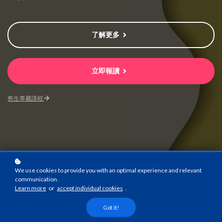
了解更多
立即報讀
舊生專屬課程
We use cookies to provide you with an optimal experience and relevant
線上課程+寫作練習
communication.
課程模式
Learn more
or
accept individual cookies
.
Got it!
有意投考AO / EO 或相關職位的考生
課程對象