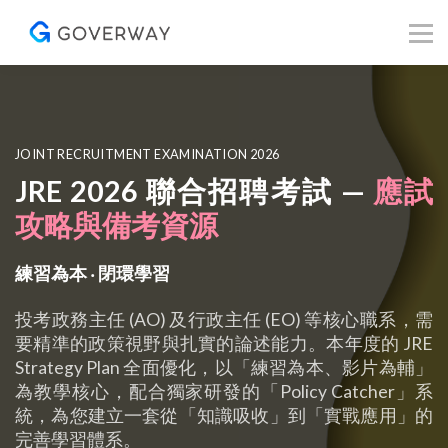
其他資源
Blog
關於我們
登入／註冊
JOINT RECRUITMENT EXAMINATION 2026
JRE 2026
聯合招聘考試 —
應試
攻略與備考資源
練習為本 ‧ 閉環學習
投考政務主任 (AO) 及行政主任 (EO) 等核心職系，需
要精準的政策視野與扎實的論述能力。本年度的 JRE
Strategy Plan 全面優化，以「練習為本、影片為輔」
為教學核心，配合獨家研發的「Policy Catcher」系
統，為您建立一套從「知識吸收」到「實戰應用」的
完善學習體系。